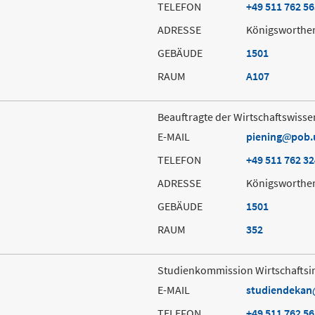
TELEFON
+49 511 762 5
ADRESSE
Königsworther
GEBÄUDE
1501
RAUM
A107
Beauftragte der Wirtschaftswisse
E-MAIL
piening
pob.
TELEFON
+49 511 762 3
ADRESSE
Königsworther
GEBÄUDE
1501
RAUM
352
Studienkommission Wirtschafts
E-MAIL
studiendekan
TELEFON
+49 511 762 5