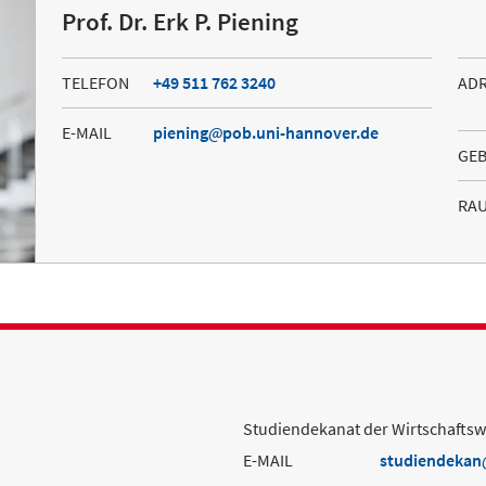
Prof. Dr. Erk P. Piening
TELEFON
+49 511 762 3240
AD
E-MAIL
piening
pob.uni-hannover.de
GE
RA
Studiendekanat der Wirtschaftswi
E-MAIL
studiendekan