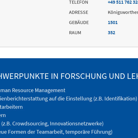
TELEFON
+49 511 762 3
ADRESSE
Königsworther
GEBÄUDE
1501
RAUM
352
HWERPUNKTE IN FORSCHUNG UND LE
Human Resource Management
enberichterstattung auf die Einstellung (z.B. Identifikation
tarbeitern
ern
 (z.B. Crowdsourcing, Innovationsnetzwerke)
 neue Formen der Teamarbeit, temporäre Führung)