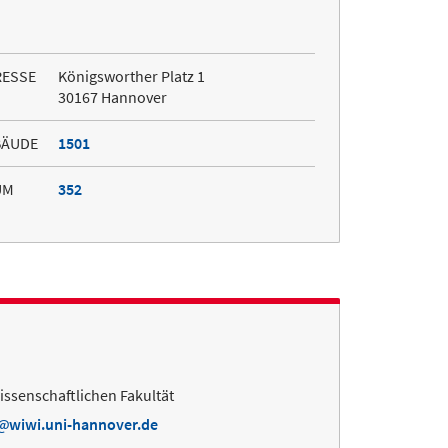
RESSE
Königsworther Platz 1
30167 Hannover
BÄUDE
1501
UM
352
ssenschaftlichen Fakultät
wiwi.uni-hannover.de